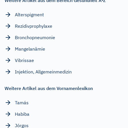
Weitere Artikel aus dem Bereich Gesundheit A-Z
Alterspigment
Rezidivprophylaxe
Bronchopneumonie
Mangelanämie
Vibrissae
Injektion, Allgemeinmedizin
Weitere Artikel aus dem Vornamenlexikon
Tamás
Habiba
Jórgos