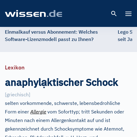
Open 
Einmalkauf versus Abonnement: Welches
Lego St
Software-Lizenzmodell passt zu Ihnen?
seit Jah
Lexikon
ạ
anaphyl
ktischer Schock
[griechisch]
selten vorkommende, schwerste, lebensbedrohliche
Form einer
Allergie
vom Soforttyp; tritt Sekunden oder
Minuten nach einem Allergenkontakt auf und ist
gekennzeichnet durch Schocksymptome wie Atemnot,