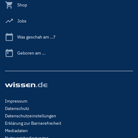
Shop
Jobs
Was geschah am ...?
Geboren am ...
Footer
Impressum
Menu
Datenschutz
Legal
Datenschutzeinstellungen
Erklärung zur Barrierefreiheit
Mediadaten
Nutzungsbedingungen