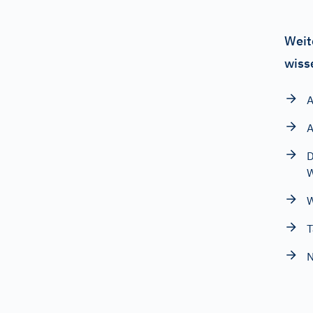
Weit
wiss
A
A
D
W
W
T
N