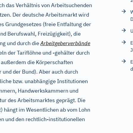
ch das Verhältnis von Arbeitsuchenden
W
ätzen. Der deutsche Arbeitsmarkt wird
D
s Grundgesetzes (freie Entfaltung der
U
und Berufswahl, Freizügigkeit), die
ung und durch die
Arbeitgeberverbände
E
J
n der Tariflöhne und -gehälter durch
n außerdem die Körperschaften
E
d
er und der Bund). Aber auch durch
liche bzw. unabhängige Institutionen
kammern, Handwerkskammern und
tur des Arbeitsmarktes geprägt. Die
tät) hängt im Wesentlichen ab vom Lohn
 und den rechtlich-institutionellen