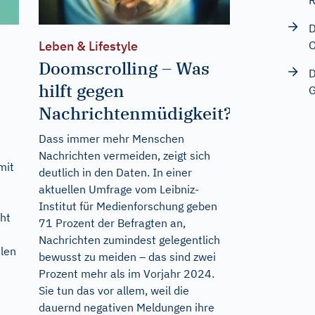
R
D
O
Leben & Lifestyle
Doomscrolling – Was
D
hilft gegen
G
Nachrichtenmüdigkeit?
Dass immer mehr Menschen
Nachrichten vermeiden, zeigt sich
mit
deutlich in den Daten. In einer
aktuellen Umfrage vom Leibniz-
Institut für Medienforschung geben
cht
71 Prozent der Befragten an,
Nachrichten zumindest gelegentlich
alen
bewusst zu meiden – das sind zwei
Prozent mehr als im Vorjahr 2024.
Sie tun das vor allem, weil die
dauernd negativen Meldungen ihre