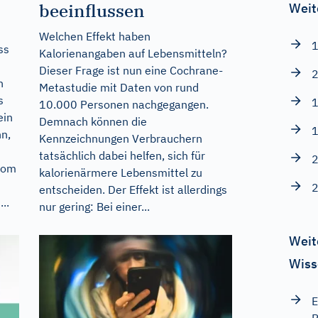
beeinflussen
Weit
Welchen Effekt haben
1
ss
Kalorienangaben auf Lebensmitteln?
Dieser Frage ist nun eine Cochrane-
2
n
Metastudie mit Daten von rund
s
1
10.000 Personen nachgegangen.
ein
Demnach können die
1
n,
Kennzeichnungen Verbrauchern
tatsächlich dabei helfen, sich für
2
vom
kalorienärmere Lebensmittel zu
2
entscheiden. Der Effekt ist allerdings
..
nur gering: Bei einer...
Weit
Wiss
E