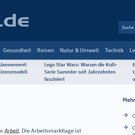
Gesundheit
Reisen
Natur & Umwelt
Technik
Le
 Abonnement:
Lego Star Wars: Warum die Kult-
E
Lizenzmodell
Serie Sammler seit Jahrzehnten
U
fasziniert
o
Mehr
C
C
or
Arbeit
. Die Arbeitsmarktlage ist