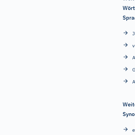
Wört
Spra
J
v
A
G
A
Weit
Syno
e