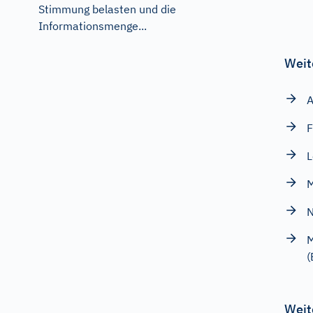
Stimmung belasten und die
Informationsmenge...
Weit
A
F
M
N
M
(
Weit