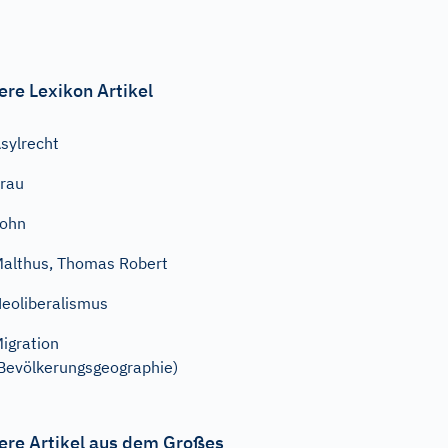
ere Lexikon Artikel
sylrecht
rau
Lohn
althus, Thomas Robert
eoliberalismus
igration
Bevölkerungsgeographie)
ere Artikel aus dem Großes