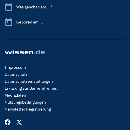
Was geschah am ...?
Geboren am ...
Footer
Impressum
Menu
Datenschutz
Legal
Datenschutzeinstellungen
Erklärung zur Barrierefreiheit
Mediadaten
Nutzungsbedingungen
Newsletter Registrierung