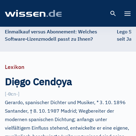
Open 
Einmalkauf versus Abonnement: Welches
Lego St
Software-Lizenzmodell passt zu Ihnen?
seit Jah
Lexikon
ẹ
ọ
Di
go Cend
ya
θ
ɛ
[
-
n-
]
Gerardo, spanischer Dichter und Musiker, *
3. 10. 1896
†
Santander,
8. 10. 1987 Madrid; Wegbereiter der
modernen spanischen Dichtung; anfangs unter
vielfältigem Einfluss stehend, entwickelte er eine eigene,