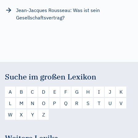
Jean-Jacques Rousseau: Was ist sein
Gesellschaftsvertrag?
Suche im großen Lexikon
A
B
C
D
E
F
G
H
I
J
K
L
M
N
O
P
Q
R
S
T
U
V
W
X
Y
Z
Weitere Lexika