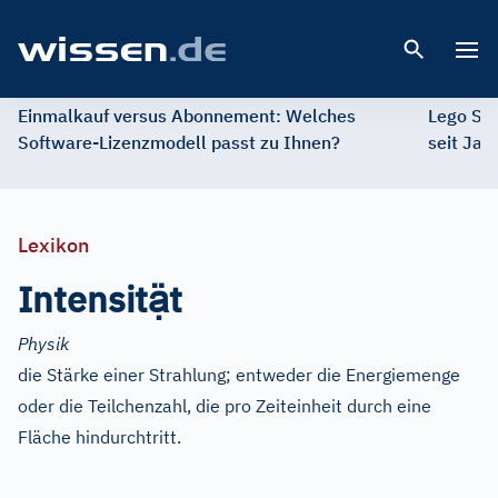
Open 
Einmalkauf versus Abonnement: Welches
Lego St
Software-Lizenzmodell passt zu Ihnen?
seit Jah
Lexikon
ạ̈
Intensit
t
Physik
die Stärke einer Strahlung; entweder die Energiemenge
oder die Teilchenzahl, die pro Zeiteinheit durch eine
Fläche hindurchtritt.