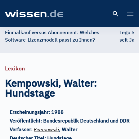
Open 
Einmalkauf versus Abonnement: Welches
Lego St
Software-Lizenzmodell passt zu Ihnen?
seit Jah
Lexikon
Kempowski, Walter:
Hundstage
Erscheinungsjahr:
1988
Veröffentlicht:
Bundesrepublik Deutschland und DDR
Verfasser:
Kempowski
, Walter
Deutscher Titel:
Hundstage