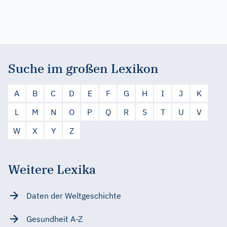
Suche im großen Lexikon
A
B
C
D
E
F
G
H
I
J
K
L
M
N
O
P
Q
R
S
T
U
V
W
X
Y
Z
Weitere Lexika
Daten der Weltgeschichte
Gesundheit A-Z