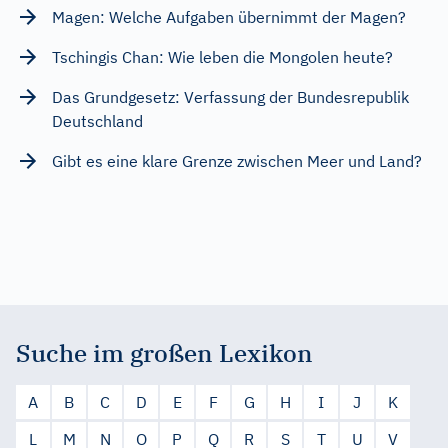
Magen: Welche Aufgaben übernimmt der Magen?
Tschingis Chan: Wie leben die Mongolen heute?
Das Grundgesetz: Verfassung der Bundesrepublik
Deutschland
Gibt es eine klare Grenze zwischen Meer und Land?
Suche im großen Lexikon
A
B
C
D
E
F
G
H
I
J
K
L
M
N
O
P
Q
R
S
T
U
V