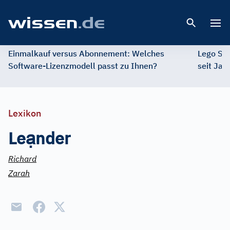
Open 
Einmalkauf versus Abonnement: Welches
Lego St
Software-Lizenzmodell passt zu Ihnen?
seit Jah
Lexikon
ạ
Le
nder
Richard
Zarah