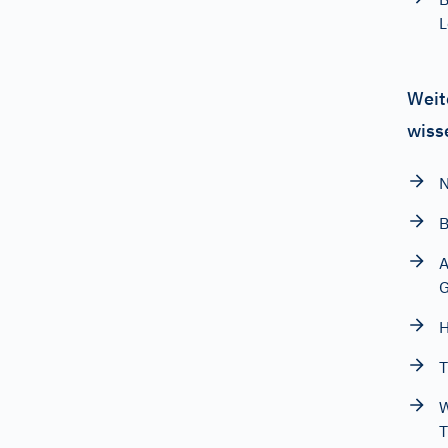
L
Weit
wiss
N
B
A
G
H
T
W
T