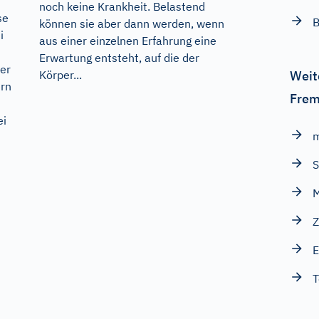
noch keine Krankheit. Belastend
se
B
können sie aber dann werden, wenn
i
aus einer einzelnen Erfahrung eine
Erwartung entsteht, auf die der
er
Körper...
Weit
ern
Frem
ei
m
S
Z