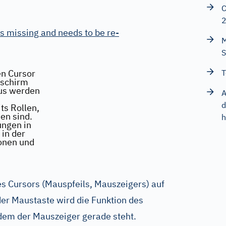
C
s missing and needs to be re-
M
S
en Cursor
T
dschirm
us werden
A
d
ts Rollen,
en sind.
h
ungen in
 in der
onen und
s Cursors (Mauspfeils, Mauszeigers) auf
er Maustaste wird die Funktion des
 dem der Mauszeiger gerade steht.