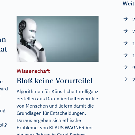
Weit
2
7
nn
1
at
1
9
Wissenschaft
Bloß keine Vorurteile!
2
ne
wird
Algorithmen für Künstliche Intelligenz
e
erstellen aus Daten Verhaltensprofile
von Menschen und liefern damit die
ung
Grundlagen für Entscheidungen.
Daraus ergeben sich ethische
oll?
Probleme. von KLAUS WAGNER Vor
ein paar Jahren in Coral Springs,