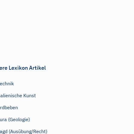
ere Lexikon Artikel
echnik
talienische Kunst
rdbeben
ura (Geologie)
agd (Ausübung/Recht)