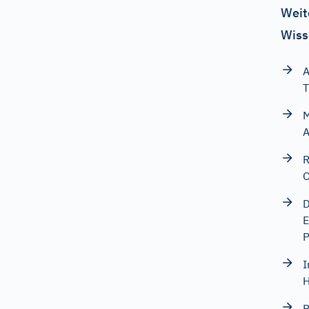
Weit
Wiss
A
T
M
A
R
O
D
E
P
I
H
B