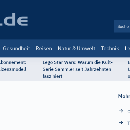
Gesundheit
Reisen
Natur & Umwelt
Technik
Le
 Abonnement:
Lego Star Wars: Warum die Kult-
E
Lizenzmodell
Serie Sammler seit Jahrzehnten
U
fasziniert
o
Mehr
C
T