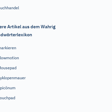
uchhandel
ere Artikel aus dem Wahrig
dwörterlexikon
arkieren
lowmotion
Mousepad
yklopenmauer
Epicönum
Touchpad