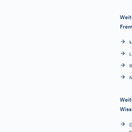
Weit
Frem
k
L
R
Weit
Wiss
D
H