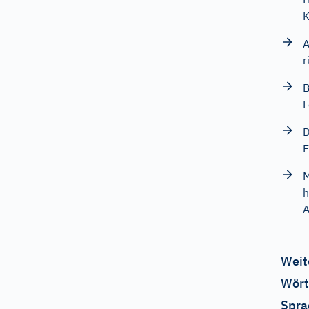
K
A
r
B
L
D
E
M
h
A
Weit
Wört
Spra