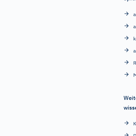
a
k
a
M
Weit
wiss
K
D