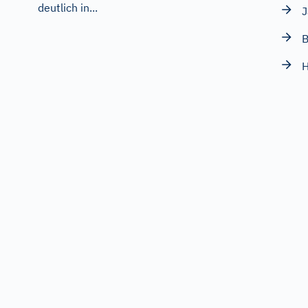
deutlich in...
J
B
H