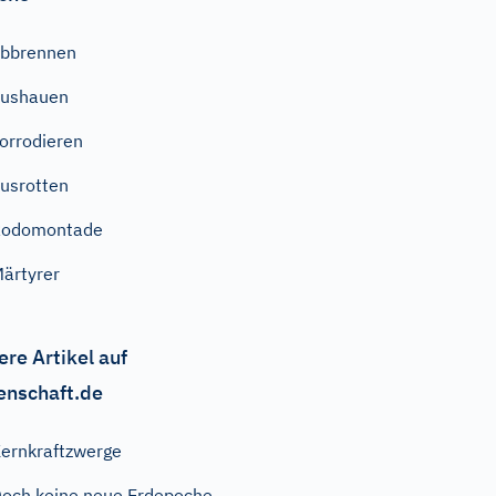
bbrennen
aushauen
orrodieren
usrotten
Rodomontade
ärtyrer
ere Artikel auf
enschaft.de
ernkraftzwerge
och keine neue Erdepoche