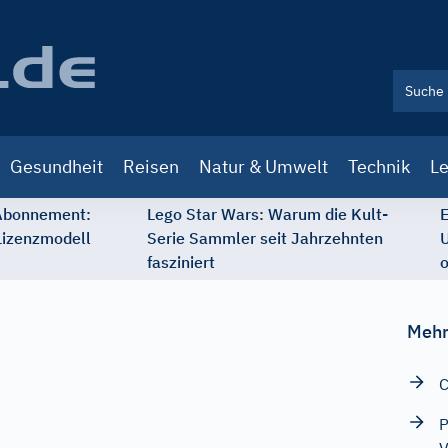
Gesundheit
Reisen
Natur & Umwelt
Technik
Le
 Abonnement:
Lego Star Wars: Warum die Kult-
E
Lizenzmodell
Serie Sammler seit Jahrzehnten
U
fasziniert
o
Mehr
C
P