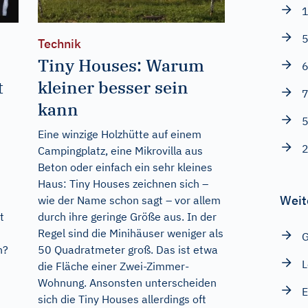
1
5
Technik
Tiny Houses: Warum
6
t
kleiner besser sein
7
kann
5
Eine winzige Holzhütte auf einem
2
Campingplatz, eine Mikrovilla aus
Beton oder einfach ein sehr kleines
Haus: Tiny Houses zeichnen sich –
Weit
wie der Name schon sagt – vor allem
t
durch ihre geringe Größe aus. In der
Regel sind die Minihäuser weniger als
G
n?
50 Quadratmeter groß. Das ist etwa
L
die Fläche einer Zwei-Zimmer-
Wohnung. Ansonsten unterscheiden
E
sich die Tiny Houses allerdings oft