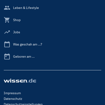
Leben & Lifestyle
Shop
Jobs
Was geschah am ...?
Geboren am ...
Footer
Impressum
Menu
Datenschutz
Legal
Datenschutzeinstellungen