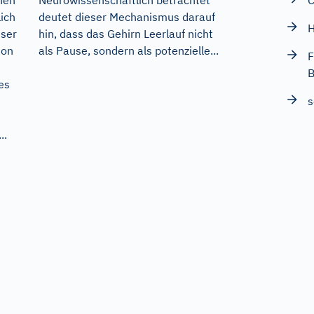
C
hen
deutet dieser Mechanismus darauf
ich
H
hin, dass das Gehirn Leerlauf nicht
eser
als Pause, sondern als potenzielle...
mon
F
B
es
s
..