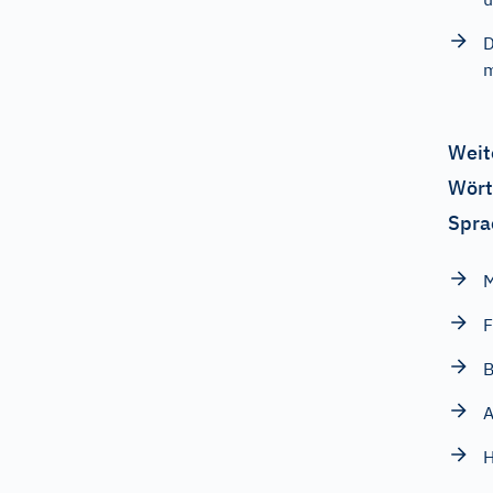
D
m
Weit
Wört
Spra
F
B
H