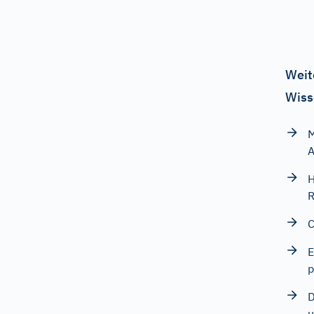
Weit
Wiss
M
A
H
R
C
E
p
D
u