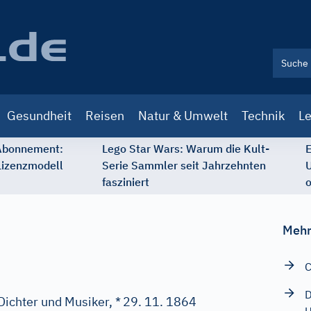
Gesundheit
Reisen
Natur & Umwelt
Technik
Le
 Abonnement:
Lego Star Wars: Warum die Kult-
E
Lizenzmodell
Serie Sammler seit Jahrzehnten
U
fasziniert
o
Mehr
C
D
Dichter und Musiker, *
29. 11. 1864