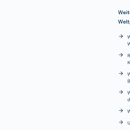
Weit
Welt
W
W
R
K
W
B
W
d
W
U