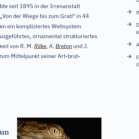
U
bte seit 1895 in der Irrenanstalt
W
 „Von der Wiege bis zum Grab“ in 44
D
en ein kompliziertes Weltsystem
K
ausgeführtes, ornamental strukturiertes
A
eit von R. M.
Rilke
, A.
Breton
und J.
 zum Mittelpunkt seiner Art-brut-
E
G
lungen