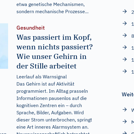
etwa genetische Mechanismen,
sondern mechanische Prozesse...
2
1
Gesundheit
Was passiert im Kopf,
8
wenn nichts passiert?
1
Wie unser Gehirn in
1
der Stille arbeitet
1
Leerlauf als Warnsignal
Das Gehirn ist auf Aktivität
programmiert. Im Alltag prasseln
Weit
Informationen pausenlos auf die
kognitiven Zentren ein – durch
W
Sprache, Bilder, Aufgaben. Wird
dieser Strom unterbrochen, springt
M
eine Art inneres Alarmsystem an.
Neurowissenschaftlich betrachtet