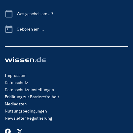
Was geschah am ...?
Geboren am ...
Footer
Impressum
Menu
Datenschutz
Legal
Datenschutzeinstellungen
Erklärung zur Barrierefreiheit
Mediadaten
Nutzungsbedingungen
Newsletter Registrierung