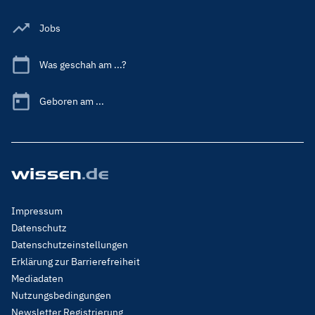
Jobs
Was geschah am ...?
Geboren am ...
Footer
Impressum
Menu
Datenschutz
Legal
Datenschutzeinstellungen
Erklärung zur Barrierefreiheit
Mediadaten
Nutzungsbedingungen
Newsletter Registrierung