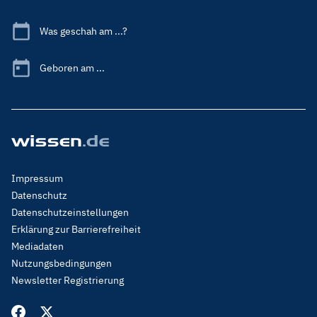
Was geschah am ...?
Geboren am ...
Footer
Impressum
Menu
Datenschutz
Legal
Datenschutzeinstellungen
Erklärung zur Barrierefreiheit
Mediadaten
Nutzungsbedingungen
Newsletter Registrierung