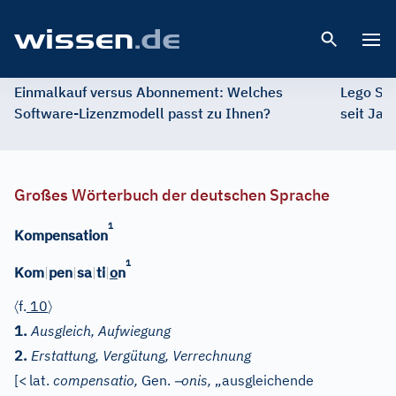
Open 
Einmalkauf versus Abonnement: Welches
Lego St
Software-Lizenzmodell passt zu Ihnen?
seit Jah
Großes Wörterbuch der deutschen Sprache
1
Kompensation
1
Kom
|
pen
|
sa
|
ti
|
o
n
〈
〉
f.
10
1.
Ausgleich, Aufwiegung
2.
Erstattung, Vergütung, Verrechnung
–
[
<
lat.
compensatio,
Gen.
onis,
„ausgleichende