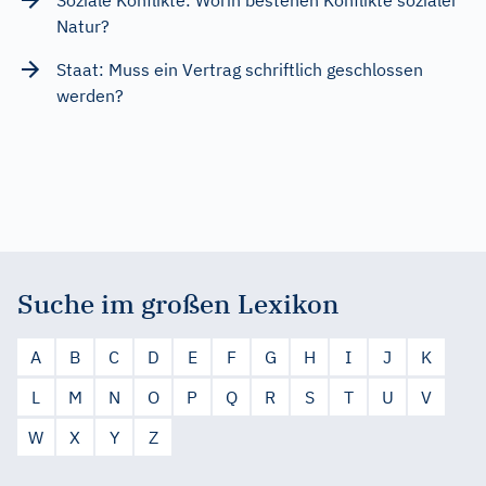
Natur?
Staat: Muss ein Vertrag schriftlich geschlossen
werden?
Suche im großen Lexikon
A
B
C
D
E
F
G
H
I
J
K
L
M
N
O
P
Q
R
S
T
U
V
W
X
Y
Z