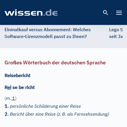
Open 
Einmalkauf versus Abonnement: Welches
Lego St
Software-Lizenzmodell passt zu Ihnen?
seit Jah
Großes Wörterbuch der deutschen Sprache
Reisebericht
R
ei
|
se
|
be
|
richt
〈
〉
m.
1
1.
persönliche Schilderung einer Reise
2.
Bericht über eine Reise (z.
B. als Fernsehsendung)