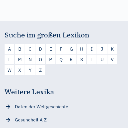
Suche im großen Lexikon
A
B
C
D
E
F
G
H
I
J
K
L
M
N
O
P
Q
R
S
T
U
V
W
X
Y
Z
Weitere Lexika
Daten der Weltgeschichte
Gesundheit A-Z