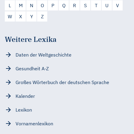
L
M
N
O
P
Q
R
S
T
U
V
W
X
Y
Z
Weitere Lexika
Daten der Weltgeschichte
Gesundheit A-Z
Großes Wörterbuch der deutschen Sprache
Kalender
Lexikon
Vornamenlexikon