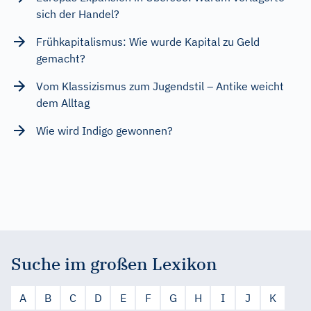
sich der Handel?
Frühkapitalismus: Wie wurde Kapital zu Geld
gemacht?
Vom Klassizismus zum Jugendstil – Antike weicht
dem Alltag
Wie wird Indigo gewonnen?
Suche im großen Lexikon
A
B
C
D
E
F
G
H
I
J
K