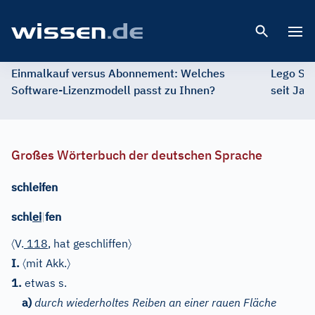
Open 
Einmalkauf versus Abonnement: Welches
Lego St
Software-Lizenzmodell passt zu Ihnen?
seit Jah
Großes Wörterbuch der deutschen Sprache
schleifen
schl
ei
|
fen
〈
〉
V.
118
, hat geschliffen
〈
〉
I.
mit Akk.
1.
etwas s.
a)
durch wiederholtes Reiben an einer rauen Fläche