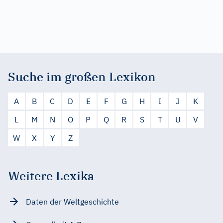
Suche im großen Lexikon
A
B
C
D
E
F
G
H
I
J
K
L
M
N
O
P
Q
R
S
T
U
V
W
X
Y
Z
Weitere Lexika
Daten der Weltgeschichte