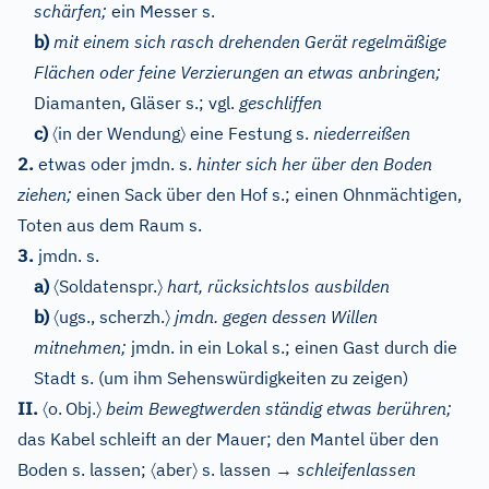
schärfen;
ein Messer s.
b)
mit einem sich rasch drehenden Gerät regelmäßige
Flächen oder feine Verzierungen an etwas anbringen;
Diamanten, Gläser s.;
vgl.
geschliffen
〈
〉
c)
in der Wendung
eine Festung s.
niederreißen
2.
etwas oder jmdn. s.
hinter sich her über den Boden
ziehen;
einen Sack über den Hof s.; einen Ohnmächtigen,
Toten aus dem Raum s.
3.
jmdn. s.
〈
〉
a)
Soldatenspr.
hart, rücksichtslos ausbilden
〈
〉
b)
ugs., scherzh.
jmdn. gegen dessen Willen
mitnehmen;
jmdn. in ein Lokal s.; einen Gast durch die
Stadt s. (um ihm Sehenswürdigkeiten zu zeigen)
〈
〉
II.
o.
Obj.
beim Bewegtwerden ständig etwas berühren;
das Kabel schleift an der Mauer; den Mantel über den
〈
〉
Boden s. lassen;
aber
s. lassen
→
schleifenlassen