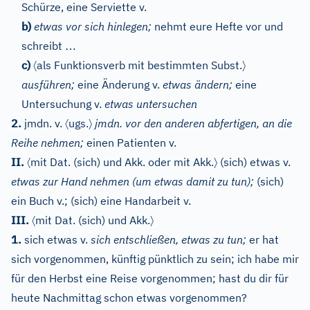
Schürze, eine Serviette v.
b)
etwas vor sich hinlegen;
nehmt eure Hefte vor und
…
schreibt
〈
〉
c)
als Funktionsverb mit bestimmten Subst.
ausführen;
eine Änderung v.
etwas ändern;
eine
Untersuchung v.
etwas untersuchen
〈
〉
2.
jmdn. v.
ugs.
jmdn. vor den anderen abfertigen, an die
Reihe nehmen;
einen Patienten v.
〈
〉
II.
mit Dat. (sich) und Akk. oder mit Akk.
(sich) etwas v.
etwas zur Hand nehmen (um etwas damit zu tun);
(sich)
ein Buch v.; (sich) eine Handarbeit v.
〈
〉
III.
mit Dat. (sich) und Akk.
1.
sich etwas v.
sich entschließen, etwas zu tun;
er hat
sich vorgenommen, künftig pünktlich zu sein; ich habe mir
für den Herbst eine Reise vorgenommen; hast du dir für
heute Nachmittag schon etwas vorgenommen?