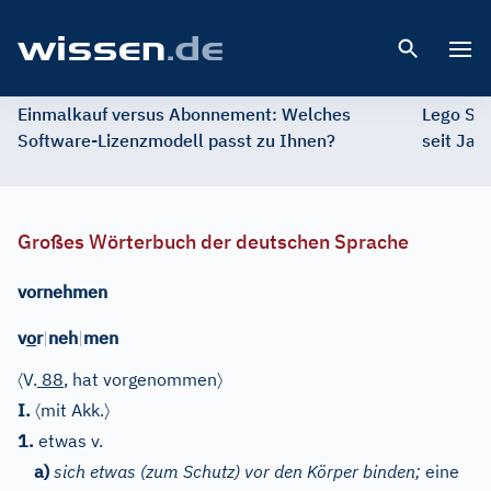
Open 
Einmalkauf versus Abonnement: Welches
Lego St
Software-Lizenzmodell passt zu Ihnen?
seit Jah
Großes Wörterbuch der deutschen Sprache
vornehmen
v
o
r
|
neh
|
men
〈
〉
V.
88
, hat vorgenommen
〈
〉
I.
mit Akk.
1.
etwas v.
a)
sich etwas (zum Schutz) vor den Körper binden;
eine