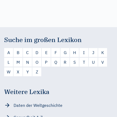
Suche im großen Lexikon
A
B
C
D
E
F
G
H
I
J
K
L
M
N
O
P
Q
R
S
T
U
V
W
X
Y
Z
Weitere Lexika
Daten der Weltgeschichte