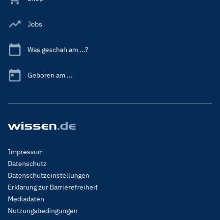
Jobs
Was geschah am ...?
Geboren am ...
Footer
Impressum
Menu
Datenschutz
Legal
Datenschutzeinstellungen
Erklärung zur Barrierefreiheit
Mediadaten
Nutzungsbedingungen