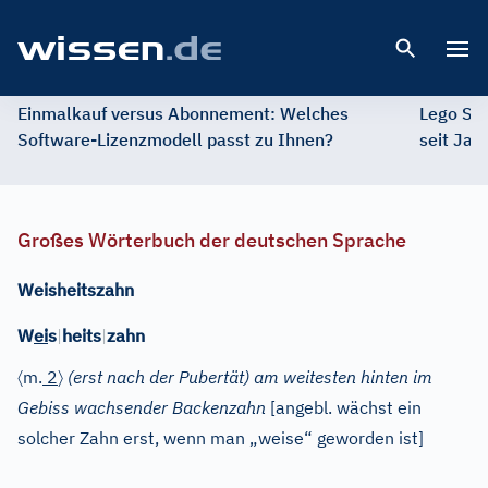
Open 
Einmalkauf versus Abonnement: Welches
Lego St
Software-Lizenzmodell passt zu Ihnen?
seit Jah
Großes Wörterbuch der deutschen Sprache
Weisheitszahn
W
ei
s
|
heits
|
zahn
〈
〉
m.
2
(erst nach der Pubertät) am weitesten hinten im
Gebiss wachsender Backenzahn
[angebl. wächst ein
solcher Zahn erst, wenn man „weise“ geworden ist]