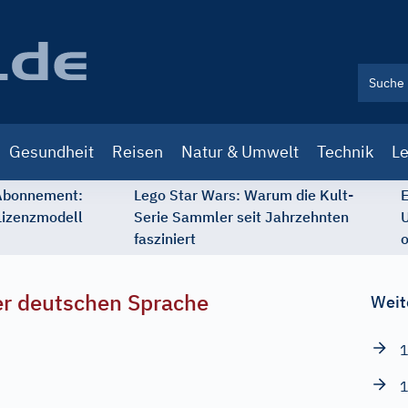
Gesundheit
Reisen
Natur & Umwelt
Technik
Le
 Abonnement:
Lego Star Wars: Warum die Kult-
E
Lizenzmodell
Serie Sammler seit Jahrzehnten
U
fasziniert
o
r deutschen Sprache
Weit
1
1