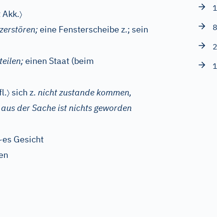
1
〉
t Akk.
8
zerstören;
eine Fensterscheibe z.; sein
2
teilen;
einen Staat (beim
1
〉
l.
sich z.
nicht zustande kommen,
aus der Sache ist nichts geworden
~es Gesicht
len