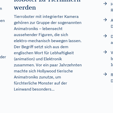
H
werden
en
R
Tierroboter mit integrierter Kamera
A
ben
gehören zur Gruppe der sogenannten
D
Animatroniks – lebensecht
aussehender Figuren, die sich
D
elektro-mechanisch bewegen lassen.
a
Der Begriff setzt sich aus dem
V
englischen Wort für Lebhaftigkeit
 der
b
(animation) und Elektronik
I
zusammen. Vor ein paar Jahrzehnten
machte sich Hollywood tierische
R
Animatroniks zunutze, um
D
fürchterliche Monster auf der
Leinwand besonders...