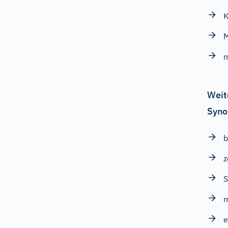
K
M
m
Weit
Syno
b
z
e