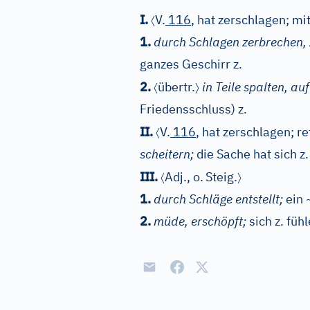
〈
I.
V.
116
, hat zerschlagen; mi
1.
durch Schlagen zerbrechen, 
ganzes Geschirr z.
〈
〉
2.
übertr.
in Teile spalten, auf
Friedensschluss) z.
〈
II.
V.
116
, hat zerschlagen; ref
scheitern;
die Sache hat sich z.
〈
〉
III.
Adj.
, o.
Steig.
1.
durch Schläge entstellt;
ein 
2.
müde, erschöpft;
sich z. füh