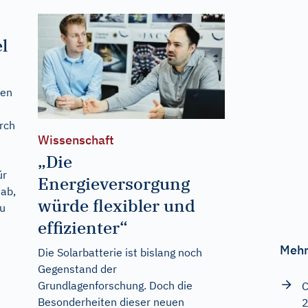
l
den
rch
Wissenschaft
„Die
ür
Energieversorgung
 ab,
würde flexibler und
zu
effizienter“
Mehr
Die Solarbatterie ist bislang noch
Gegenstand der
Grundlagenforschung. Doch die
C
Besonderheiten dieser neuen