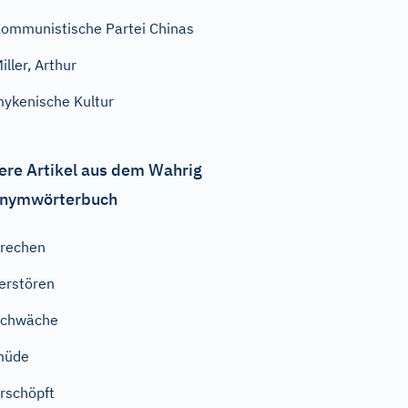
ommunistische Partei Chinas
iller, Arthur
ykenische Kultur
ere Artikel aus dem Wahrig
nymwörterbuch
rechen
erstören
Schwäche
müde
rschöpft