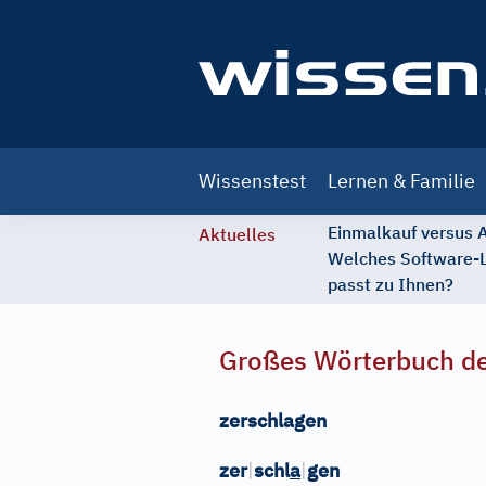
Main
Wissenstest
Lernen & Familie
navigation
Einmalkauf versus
Aktuelles
Welches Software-
passt zu Ihnen?
Großes Wörterbuch de
zerschlagen
zer
|
schl
a
|
gen