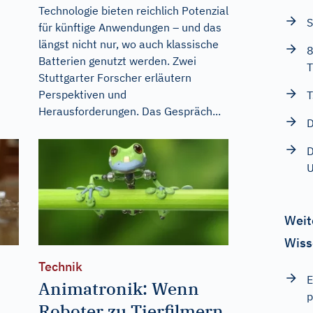
Technologie bieten reichlich Potenzial
S
für künftige Anwendungen – und das
längst nicht nur, wo auch klassische
8
Batterien genutzt werden. Zwei
T
Stuttgarter Forscher erläutern
Perspektiven und
T
Herausforderungen. Das Gespräch...
D
D
U
Weit
Wiss
Technik
E
Animatronik: Wenn
p
Roboter zu Tierfilmern