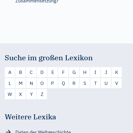
Zusammensetzung?
Suche im großen Lexikon
A
B
C
D
E
F
G
H
I
J
K
L
M
N
O
P
Q
R
S
T
U
V
W
X
Y
Z
Weitere Lexika
Daten der Weltgeschichte