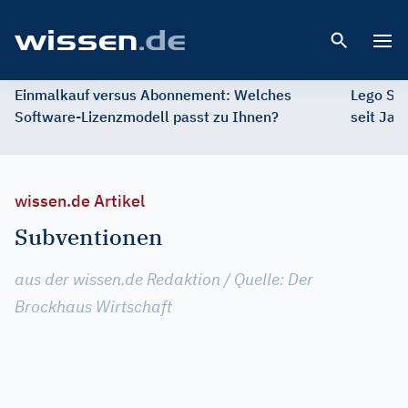
Open 
Einmalkauf versus Abonnement: Welches
Lego St
Software-Lizenzmodell passt zu Ihnen?
seit Jah
wissen.de Artikel
Subventionen
aus der wissen.de Redaktion / Quelle: Der
Brockhaus Wirtschaft