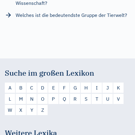
Wissenschaft?
Welches ist die bedeutendste Gruppe der Tierwelt?
Suche im großen Lexikon
A
B
C
D
E
F
G
H
I
J
K
L
M
N
O
P
Q
R
S
T
U
V
W
X
Y
Z
Weitere Lexika