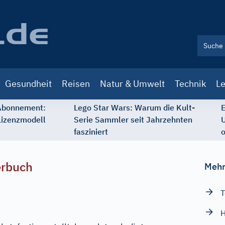
Gesundheit
Reisen
Natur & Umwelt
Technik
Le
 Abonnement:
Lego Star Wars: Warum die Kult-
E
Lizenzmodell
Serie Sammler seit Jahrzehnten
U
fasziniert
o
erbuch
Mehr
T
H