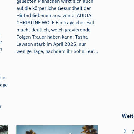
geliebten Menschen wirkt sich auch
auf die körperliche Gesundheit der
Hinterbliebenen aus. von CLAUDIA
CHRISTINE WOLF Ein tragischer Fall
macht deutlich, welch gravierende
n
Folgen Trauer haben kann: Tasha
e
Lawson starb im April 2025, nur
m
wenige Tage, nachdem ihr Sohn Tee’...
die
Tage
r
Weit
7