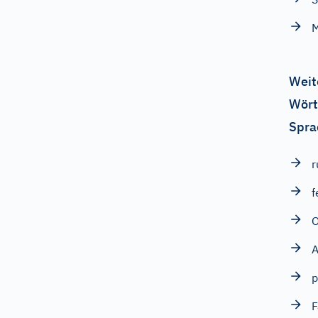
Weit
Wört
Spra
r
f
O
A
p
F