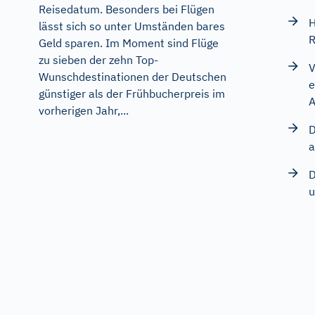
Reisedatum. Besonders bei Flügen
H
lässt sich so unter Umständen bares
R
Geld sparen. Im Moment sind Flüge
zu sieben der zehn Top-
V
Wunschdestinationen der Deutschen
e
günstiger als der Frühbucherpreis im
A
vorherigen Jahr,...
D
a
D
u