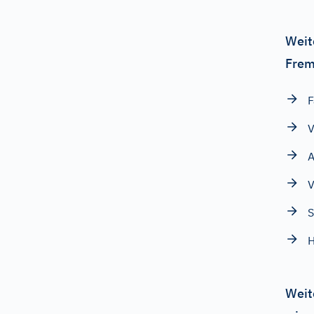
Weit
Frem
F
V
A
V
S
H
Weit