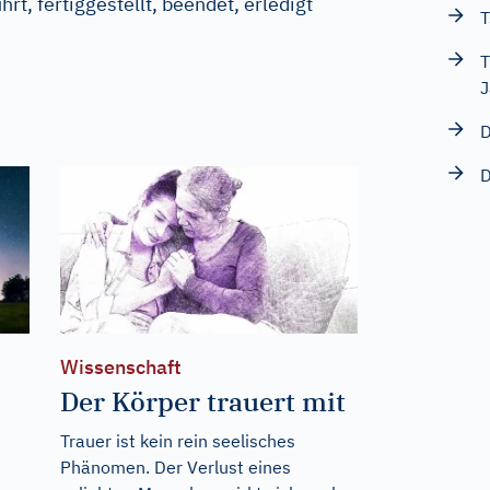
rt, fertiggestellt, beendet, erledigt
T
T
J
D
D
Wissenschaft
Der Körper trauert mit
Trauer ist kein rein seelisches
Phänomen. Der Verlust eines