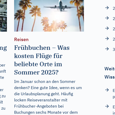
2
2
2
2
Reisen
ang
Frühbuchen – Was
3
kosten Flüge für
beliebte Orte im
ber
Weit
Sommer 2025?
unft
Wiss
rte
Im Januar schon an den Sommer
denken? Eine gute Idee, wenn es um
er
E
die Urlaubsplanung geht. Häufig
 zu
p
locken Reiseveranstalter mit
lt
Frühbucher-Angeboten bei
E
 zu
Buchungen sechs Monate vor dem
i