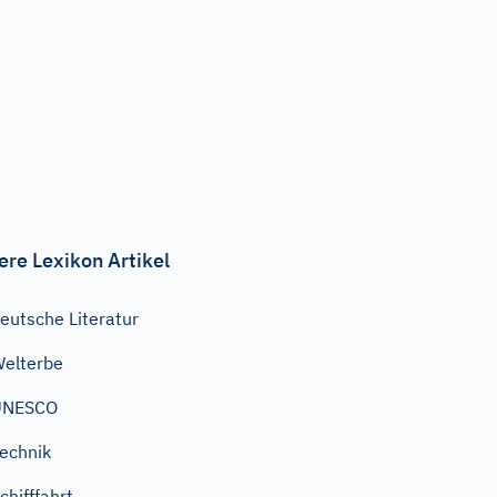
ere Lexikon Artikel
eutsche Literatur
elterbe
UNESCO
echnik
chifffahrt