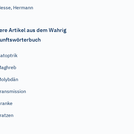
esse, Hermann
ere Artikel aus dem Wahrig
unftswörterbuch
atoptrik
Maghreb
Molybdän
ransmission
ranke
ratzen