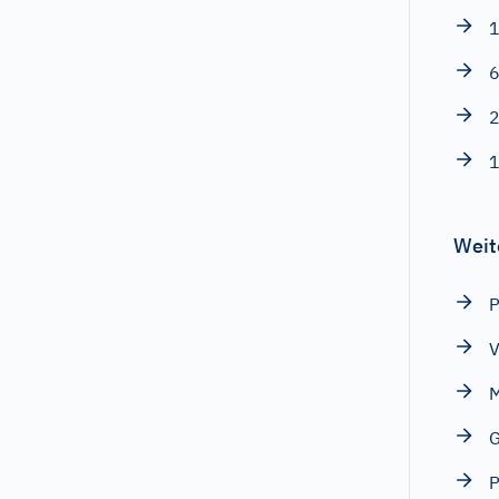
1
6
2
1
Weit
P
V
M
P