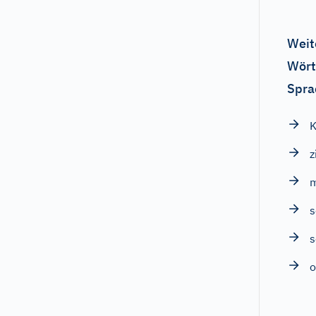
Weit
Wört
Spra
K
z
s
s
o