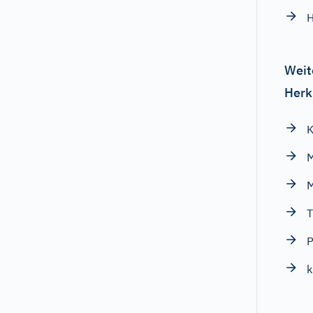
H
Weit
Herk
K
T
P
k