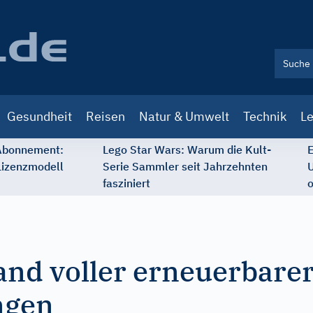
Gesundheit
Reisen
Natur & Umwelt
Technik
Le
 Abonnement:
Lego Star Wars: Warum die Kult-
E
Lizenzmodell
Serie Sammler seit Jahrzehnten
U
fasziniert
o
Land voller erneuerbare
ngen