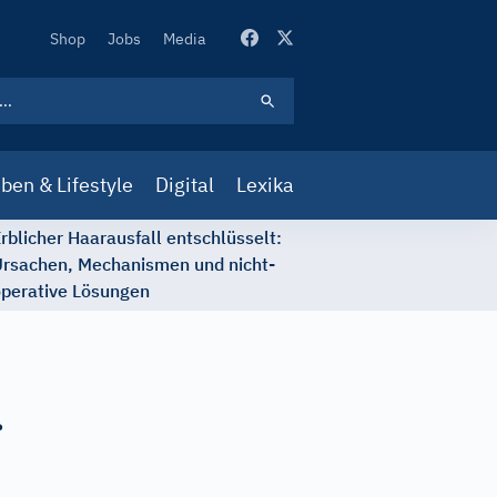
Secondary
Shop
Jobs
Media
Navigation
ben & Lifestyle
Digital
Lexika
rblicher Haarausfall entschlüsselt:
rsachen, Mechanismen und nicht-
perative Lösungen
r