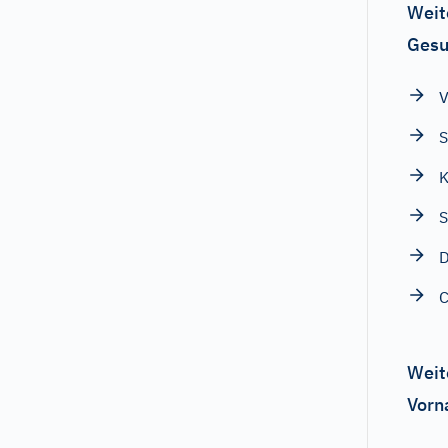
Weit
Gesu
V
S
K
S
D
C
Weit
Vorn