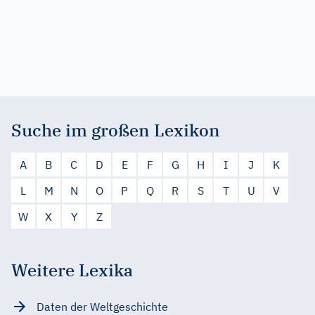
Suche im großen Lexikon
A
B
C
D
E
F
G
H
I
J
K
L
M
N
O
P
Q
R
S
T
U
V
W
X
Y
Z
Weitere Lexika
Daten der Weltgeschichte