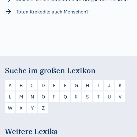
Töten Krokodile auch Menschen?
Suche im großen Lexikon
A
B
C
D
E
F
G
H
I
J
K
L
M
N
O
P
Q
R
S
T
U
V
W
X
Y
Z
Weitere Lexika