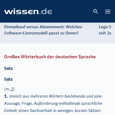
Open 
Einmalkauf versus Abonnement: Welches
Lego St
Software-Lizenzmodell passt zu Ihnen?
seit Jah
Großes Wörterbuch der deutschen Sprache
Satz
ạ
S
tz
〈
〉
m.
2
1.
(meist) aus mehreren Wörtern bestehende und eine
Aussage, Frage, Aufforderung enthaltende sprachliche
Einheit;
einen Sachverhalt in wenigen, kurzen Sätzen