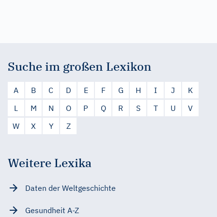
Suche im großen Lexikon
A
B
C
D
E
F
G
H
I
J
K
L
M
N
O
P
Q
R
S
T
U
V
W
X
Y
Z
Weitere Lexika
Daten der Weltgeschichte
Gesundheit A-Z