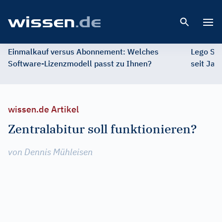
Open 
Einmalkauf versus Abonnement: Welches
Lego St
Software-Lizenzmodell passt zu Ihnen?
seit Jah
wissen.de Artikel
Zentralabitur soll funktionieren?
von Dennis Mühleisen