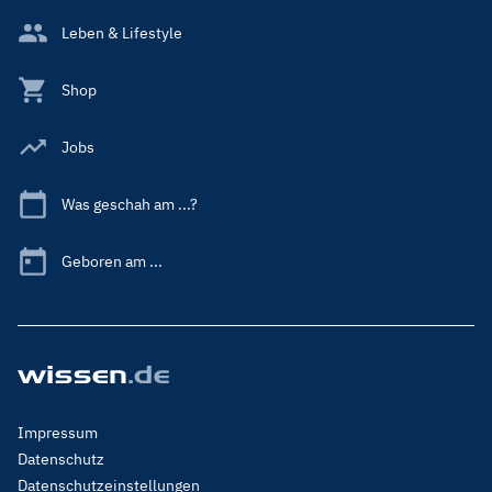
Leben & Lifestyle
Shop
Jobs
Was geschah am ...?
Geboren am ...
Footer
Impressum
Menu
Datenschutz
Legal
Datenschutzeinstellungen