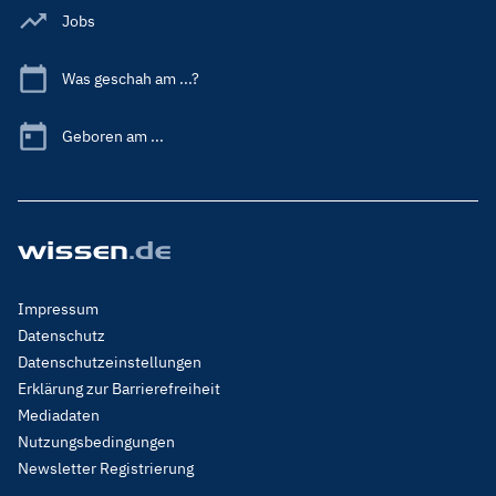
Jobs
Was geschah am ...?
Geboren am ...
Footer
Impressum
Menu
Datenschutz
Legal
Datenschutzeinstellungen
Erklärung zur Barrierefreiheit
Mediadaten
Nutzungsbedingungen
Newsletter Registrierung