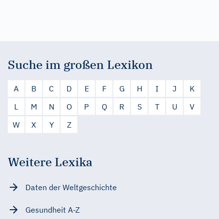
Suche im großen Lexikon
A
B
C
D
E
F
G
H
I
J
K
L
M
N
O
P
Q
R
S
T
U
V
W
X
Y
Z
Weitere Lexika
Daten der Weltgeschichte
Gesundheit A-Z