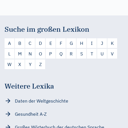
Suche im großen Lexikon
A
B
C
D
E
F
G
H
I
J
K
L
M
N
O
P
Q
R
S
T
U
V
W
X
Y
Z
Weitere Lexika
Daten der Weltgeschichte
Gesundheit A-Z
Großes Wörterbuch der deutschen Sprache