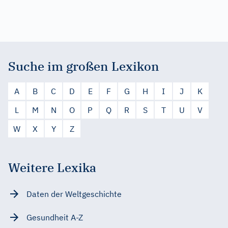
Suche im großen Lexikon
A
B
C
D
E
F
G
H
I
J
K
L
M
N
O
P
Q
R
S
T
U
V
W
X
Y
Z
Weitere Lexika
Daten der Weltgeschichte
Gesundheit A-Z