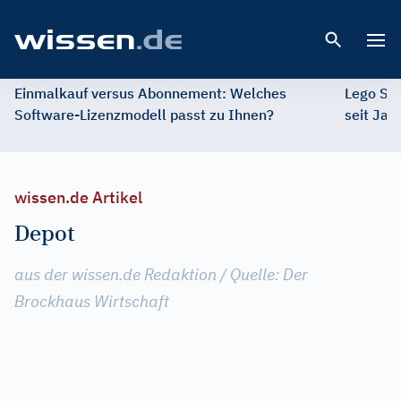
Open 
Einmalkauf versus Abonnement: Welches
Lego St
Software-Lizenzmodell passt zu Ihnen?
seit Jah
wissen.de Artikel
Depot
aus der wissen.de Redaktion / Quelle: Der
Brockhaus Wirtschaft