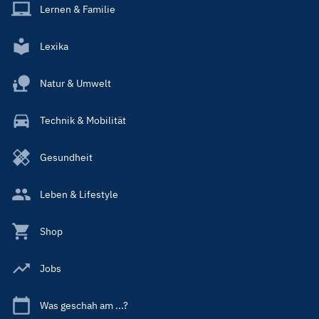
Lernen & Familie
Lexika
Natur & Umwelt
Technik & Mobilität
Gesundheit
Leben & Lifestyle
Shop
Jobs
Was geschah am ...?