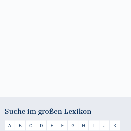
Suche im großen Lexikon
A
B
C
D
E
F
G
H
I
J
K