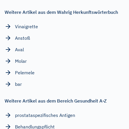
Weitere Artikel aus dem Wahrig Herkunftswörterbuch
Vinaigrette
Anstoß
Aval
Molar
Pelemele
bar
Weitere Artikel aus dem Bereich Gesundheit A-Z
prostataspezifisches Antigen
Behandlungspflicht