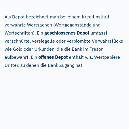
Als Depot bezeichnet man bei einem Kreditinstitut
verwahrte Wertsachen (Wertgegenstände und
Wertschriften). Ein
geschlossenes Depot
umfasst
verschnürte, versiegelte oder verplombte Verwahrstücke
wie Gold oder Urkunden, die die Bank im Tresor
aufbewahrt. Ein
offenes Depot
enthält v. a. Wertpapiere
Dritter, zu denen die Bank Zugang hat.