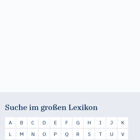
Suche im großen Lexikon
A
B
C
D
E
F
G
H
I
J
K
L
M
N
O
P
Q
R
S
T
U
V