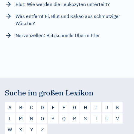
Blut: Wie werden die Leukozyten unterteilt?
Was entfernt Ei, Blut und Kakao aus schmutziger
Wäsche?
Nervenzellen: Blitzschnelle Übermittler
Suche im großen Lexikon
A
B
C
D
E
F
G
H
I
J
K
L
M
N
O
P
Q
R
S
T
U
V
W
X
Y
Z