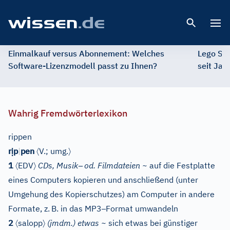
Open 
Einmalkauf versus Abonnement: Welches
Lego St
Software-Lizenzmodell passt zu Ihnen?
seit Jah
Wahrig Fremdwörterlexikon
rippen
ị
〈
〉
r
p
|
pen
V.
;
umg.
〈
〉
–
1
EDV
CDs, Musik
od. Filmdateien ~
auf die Festplatte
eines Computers kopieren und anschließend (unter
Umgehung des Kopierschutzes) am Computer in andere
–
Formate, z.
B. in das MP3
Format umwandeln
〈
〉
2
salopp
(jmdm.) etwas ~
sich etwas bei günstiger