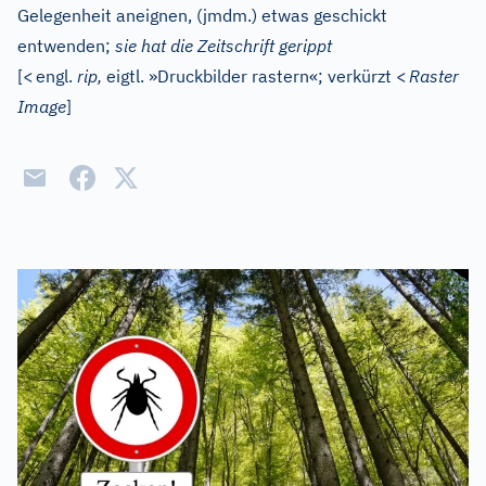
Gelegenheit aneignen, (jmdm.) etwas geschickt
entwenden
;
sie hat die Zeitschrift gerippt
[
<
engl.
rip,
eigtl. »Druckbilder rastern«; verkürzt
<
Raster
Image
]