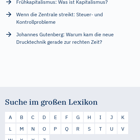
Frühkapitalismus: Was ist Kapitalismus?
Wenn die Zentrale streikt: Steuer- und
Kontrollprobleme
Johannes Gutenberg: Warum kam die neue
Drucktechnik gerade zur rechten Zeit?
Suche im großen Lexikon
A
B
C
D
E
F
G
H
I
J
K
L
M
N
O
P
Q
R
S
T
U
V