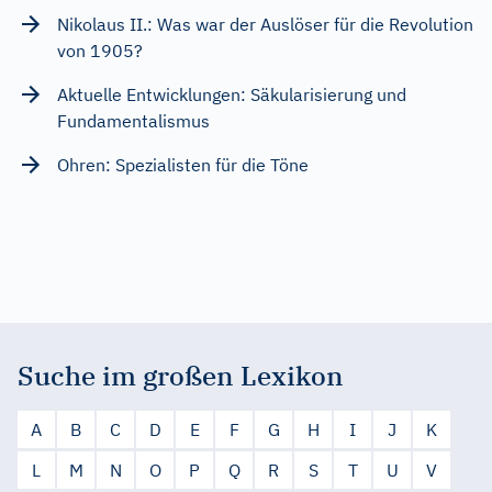
Nikolaus II.: Was war der Auslöser für die Revolution
von 1905?
Aktuelle Entwicklungen: Säkularisierung und
Fundamentalismus
Ohren: Spezialisten für die Töne
Suche im großen Lexikon
A
B
C
D
E
F
G
H
I
J
K
L
M
N
O
P
Q
R
S
T
U
V