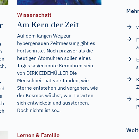
Mehr
Wissenschaft
Am Kern der Zeit
r
W
Auf dem langen Weg zur
F
hypergenauen Zeitmessung gibt es
s
a
Fortschritte: Noch präziser als die
n
heutigen Atomuhren sollen eines
en
E
Tages sogenannte Kernuhren sein.
ch,
s
von DIRK EIDEMÜLLER Die
K
Menschheit hat verstanden, wie
,
Z
Sterne entstehen und vergehen, wie
nd
der Kosmos wächst, wie Tierarten
s
H
sich entwickeln und aussterben.
ch
P
Doch nichts ist so...
ch
Weit
Lernen & Familie