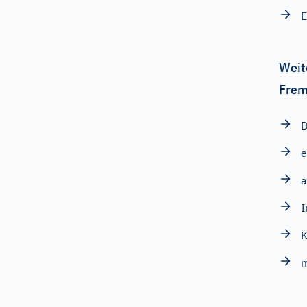
Weit
Frem
D
e
a
I
K
m