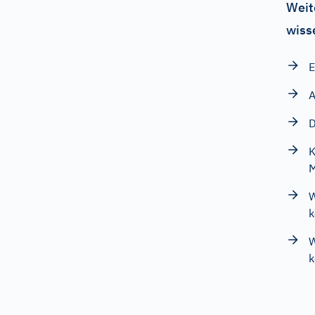
Weit
wiss
E
A
D
K
W
k
W
k