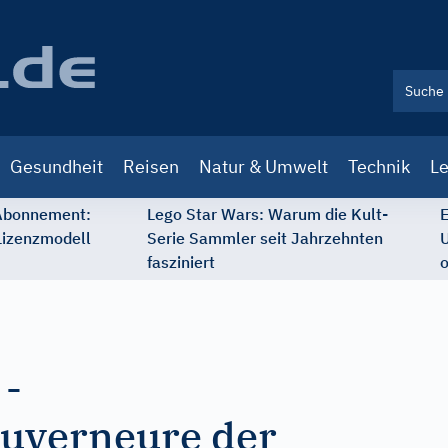
Gesundheit
Reisen
Natur & Umwelt
Technik
Le
 Abonnement:
Lego Star Wars: Warum die Kult-
E
Lizenzmodell
Serie Sammler seit Jahrzehnten
U
fasziniert
o
-
ouverneure der