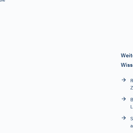
Weit
Wiss
R
Z
B
L
S
a