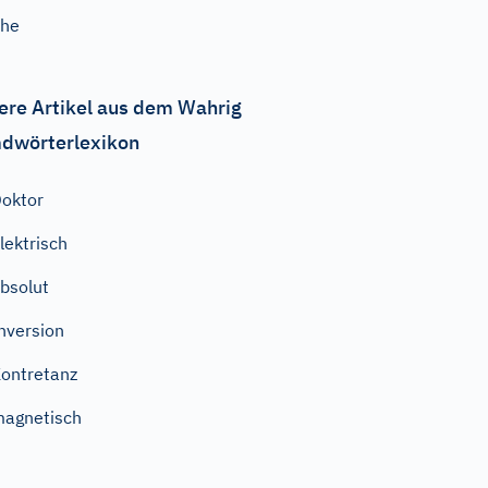
Ehe
ere Artikel aus dem Wahrig
dwörterlexikon
oktor
lektrisch
bsolut
nversion
ontretanz
agnetisch