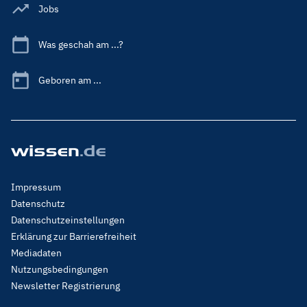
Jobs
Was geschah am ...?
Geboren am ...
Footer
Impressum
Menu
Datenschutz
Legal
Datenschutzeinstellungen
Erklärung zur Barrierefreiheit
Mediadaten
Nutzungsbedingungen
Newsletter Registrierung