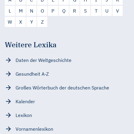
L
M
N
O
P
Q
R
S
T
U
V
W
X
Y
Z
Weitere Lexika
Daten der Weltgeschichte
Gesundheit A-Z
Großes Wörterbuch der deutschen Sprache
Kalender
Lexikon
Vornamenlexikon