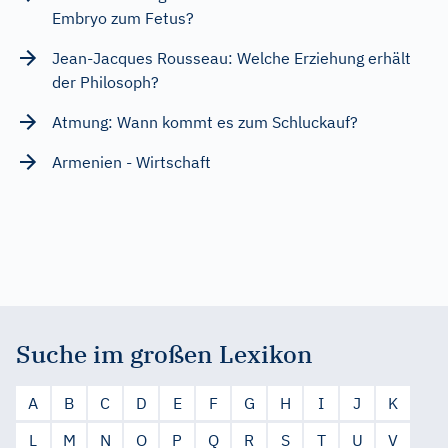
Embryo zum Fetus?
Jean-Jacques Rousseau: Welche Erziehung erhält
der Philosoph?
Atmung: Wann kommt es zum Schluckauf?
Armenien - Wirtschaft
Suche im großen Lexikon
A
B
C
D
E
F
G
H
I
J
K
L
M
N
O
P
Q
R
S
T
U
V