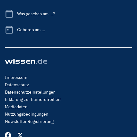
Was geschah am ...?
Geboren am ...
Footer
Impressum
Menu
Datenschutz
Legal
Datenschutzeinstellungen
Erklärung zur Barrierefreiheit
Mediadaten
Nutzungsbedingungen
Newsletter Registrierung