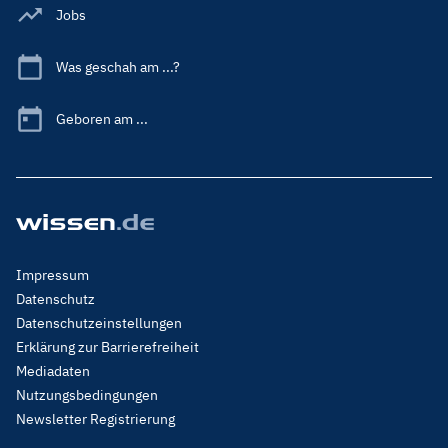
Jobs
Was geschah am ...?
Geboren am ...
Footer
Impressum
Menu
Datenschutz
Legal
Datenschutzeinstellungen
Erklärung zur Barrierefreiheit
Mediadaten
Nutzungsbedingungen
Newsletter Registrierung