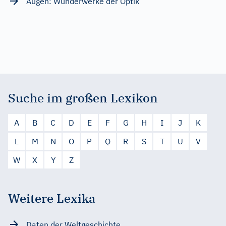
Augen: Wunderwerke der Optik
Suche im großen Lexikon
A
B
C
D
E
F
G
H
I
J
K
L
M
N
O
P
Q
R
S
T
U
V
W
X
Y
Z
Weitere Lexika
Daten der Weltgeschichte