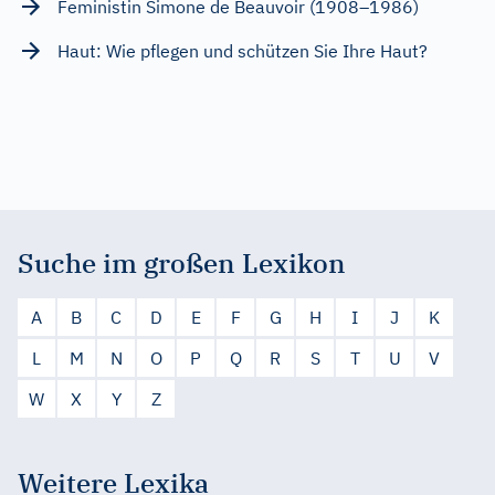
Feministin Simone de Beauvoir (1908–1986)
Haut: Wie pflegen und schützen Sie Ihre Haut?
Suche im großen Lexikon
A
B
C
D
E
F
G
H
I
J
K
L
M
N
O
P
Q
R
S
T
U
V
W
X
Y
Z
Weitere Lexika