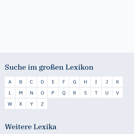
Suche im großen Lexikon
A
B
C
D
E
F
G
H
I
J
K
L
M
N
O
P
Q
R
S
T
U
V
W
X
Y
Z
Weitere Lexika