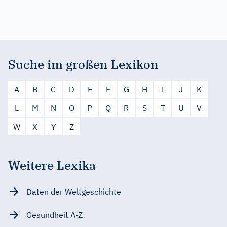
Suche im großen Lexikon
A
B
C
D
E
F
G
H
I
J
K
L
M
N
O
P
Q
R
S
T
U
V
W
X
Y
Z
Weitere Lexika
Daten der Weltgeschichte
Gesundheit A-Z