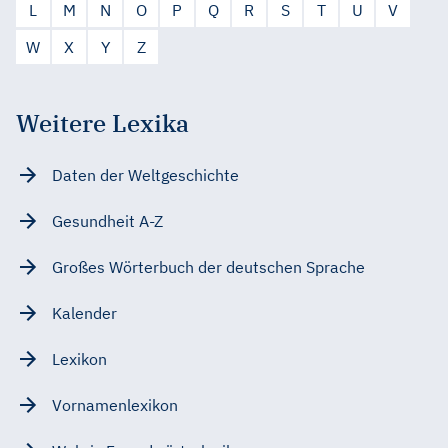
L
M
N
O
P
Q
R
S
T
U
V
W
X
Y
Z
Weitere Lexika
Daten der Weltgeschichte
Gesundheit A-Z
Großes Wörterbuch der deutschen Sprache
Kalender
Lexikon
Vornamenlexikon