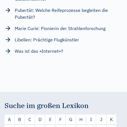
Pubertät: Welche Reifeprozesse begleiten die
Pubertät?
Marie Curie: Pionierin der Strahlenforschung
Libellen: Prächtige Flugkünstler
Was ist das »Internet«?
Suche im großen Lexikon
A
B
C
D
E
F
G
H
I
J
K