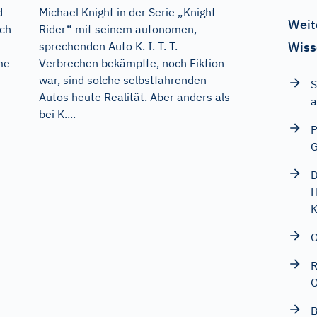
d
Michael Knight in der Serie „Knight
Weit
uch
Rider“ mit seinem autonomen,
Wiss
sprechenden Auto K. I. T. T.
me
Verbrechen bekämpfte, noch Fiktion
war, sind solche selbstfahrenden
S
Autos heute Realität. Aber anders als
a
bei K....
P
G
D
H
K
O
R
O
B