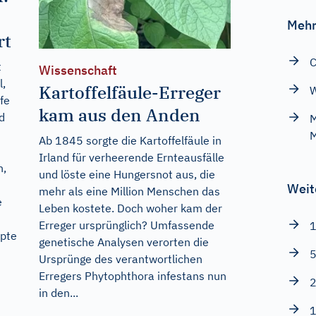
Mehr
rt
C
t
Wissenschaft
l,
Kartoffelfäule-Erreger
W
fe
kam aus den Anden
d
M
M
Ab 1845 sorgte die Kartoffelfäule in
Irland für verheerende Ernteausfälle
n,
und löste eine Hungersnot aus, die
Weit
mehr als eine Million Menschen das
e
Leben kostete. Doch woher kam der
Erreger ursprünglich? Umfassende
1
epte
genetische Analysen verorten die
5
Ursprünge des verantwortlichen
Erregers Phytophthora infestans nun
2
in den...
1