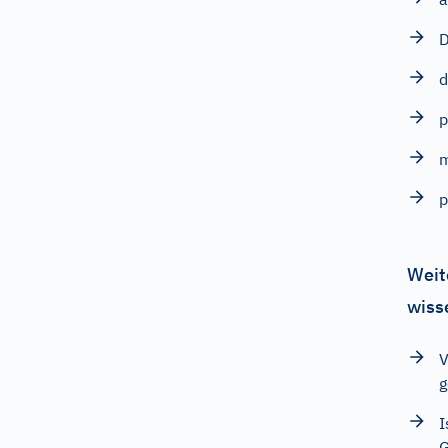
D
d
p
m
p
Weit
wiss
V
g
I
G