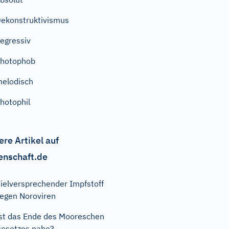
ekonstruktivismus
egressiv
hotophob
elodisch
hotophil
ere Artikel auf
enschaft.de
ielversprechender Impfstoff
egen Noroviren
st das Ende des Mooreschen
esetzes nahe?