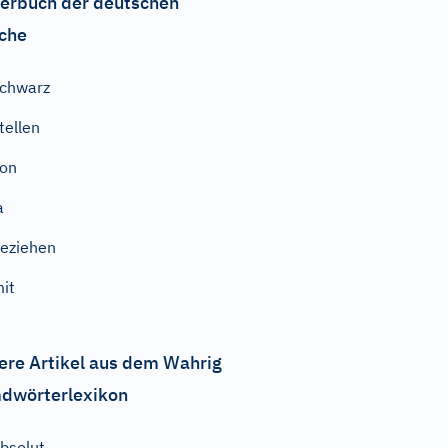
erbuch der deutschen
che
chwarz
tellen
on
a
eziehen
it
ere Artikel aus dem Wahrig
dwörterlexikon
bsolut