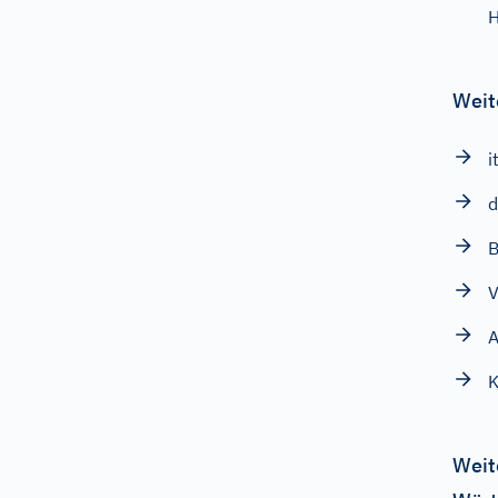
H
Weit
i
d
B
V
A
K
Weit