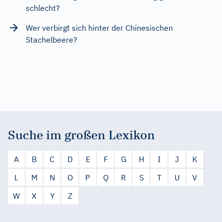
schlecht?
Wer verbirgt sich hinter der Chinesischen
Stachelbeere?
Suche im großen Lexikon
A
B
C
D
E
F
G
H
I
J
K
L
M
N
O
P
Q
R
S
T
U
V
W
X
Y
Z